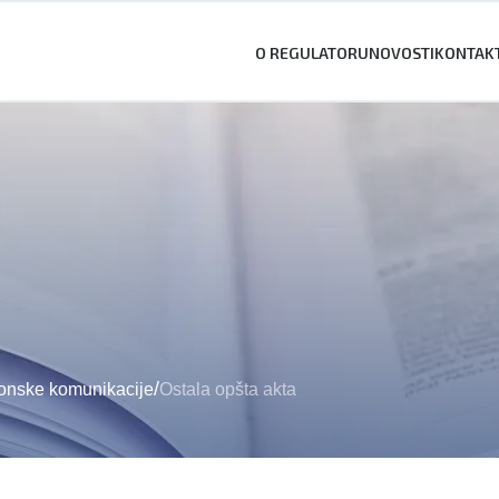
O REGULATORU
NOVOSTI
KONTAK
/
ronske komunikacije
Ostala opšta akta