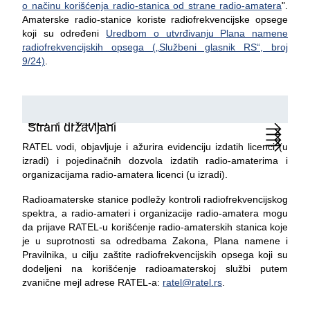
o načinu korišćenja radio-stanica od strane radio-amatera
".
Amaterske radio-stanice koriste radiofrekvencijske opsege
koji su određeni
Uredbom o utvrđivanju Plana namene
radiofrekvencijskih opsega („Službeni glasnik RS“, broj
9/24)
.
Radioamaterska licenca
Dozvola za radioamatersku stanicu
CEPT i HAREC
Strani državljani
RATEL vodi, objavljuje i ažurira evidenciju izdatih licenci (u
izradi) i pojedinačnih dozvola izdatih radio-amaterima i
organizacijama radio-amatera licenci (u izradi).
Radioamaterske stanice podležy kontroli radiofrekvencijskog
spektra, a radio-amateri i organizacije radio-amatera mogu
da prijave RATEL-u korišćenje radio-amaterskih stanica koje
je u suprotnosti sa odredbama Zakona, Plana namene i
Pravilnika, u cilju zaštite radiofrekvencijskih opsega koji su
dodeljeni na korišćenje radioamaterskoj službi putem
zvanične mejl adrese RATEL-a:
ratel@ratel.rs
.