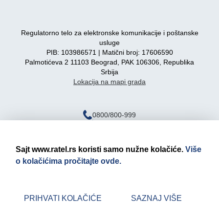
Regulatorno telo za elektronske komunikacije i poštanske
usluge
PIB: 103986571 | Matični broj: 17606590
Palmotićeva 2 11103 Beograd, PAK 106306, Republika
Srbija
Lokacija na mapi grada
0800/800-999
ratel@ratel.rs
011/3232-537
Sajt www.ratel.rs koristi samo nužne kolačiće.
Više
o kolačićima pročitajte ovde.
Pravno obaveštenje
Politika privatnosti
PRIHVATI KOLAČIĆE
SAZNAJ VIŠE
© 2026 RATEL | Sva prava zadržana