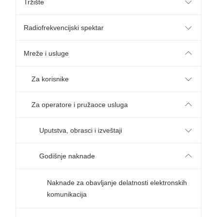
Tržište
Radiofrekvencijski spektar
Mreže i usluge
Za korisnike
Za operatore i pružaoce usluga
Uputstva, obrasci i izveštaji
Godišnje naknade
Naknade za obavljanje delatnosti elektronskih
komunikacija