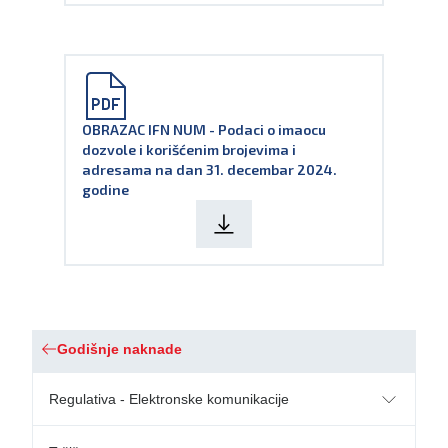
POVEZANI DOKUMENTI:
ARHIVIRANI DOKUMENTI:
OBRAZAC IFN NUM - Podaci o imaocu
dozvole i korišćenim brojevima i
adresama na dan 31. decembar 2024.
godine
POVEZANI DOKUMENTI:
ARHIVIRANI DOKUMENTI:
Godišnje naknade
Regulativa - Elektronske komunikacije