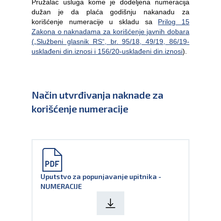
Pružalac usluga kome je dodeljena numeracija
dužan je da plaća godišnju nakanadu za
korišćenje numeracije u skladu sa
Prilog 15
Zakona o naknadama za korišćenje javnih dobara
(„Službeni glasnik RS“, br. 95/18, 49/19, 86/19-
usklađeni din.iznosi i 156/20-usklađeni din.iznosi
).
Način utvrđivanja naknade za
korišćenje numeracije
Uputstvo za popunjavanje upitnika -
NUMERACIJE