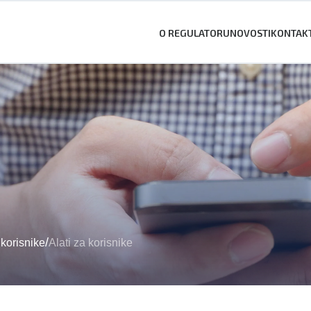
O REGULATORU
NOVOSTI
KONTAK
/
korisnike
Alati za korisnike