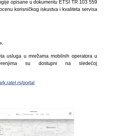
ogije opisane u dokumentu ETSI TR 103 559
nu korisničkog iskustva i kvaliteta servisa
a,
iteta usluga u mrežama mobilnih operatora u
merenjima su dostupni na sledećoj
rk.ratel.rs/portal