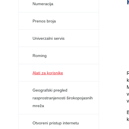
Numeracija
Prenos broja
Univerzalni servis
Roming
Alati za korisnike
R
k
M
Geografski pregled
v
rasprostranjenosti širokopojasnih
v
mreža
B
k
Otvoreni pristup internetu