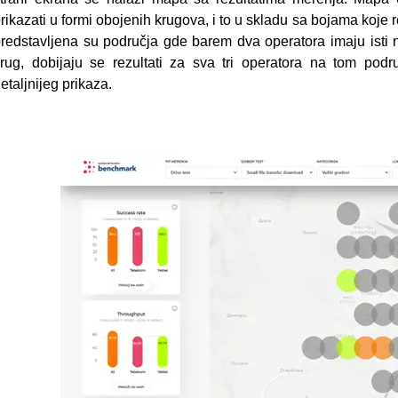
rikazati u formi obojenih krugova, i to u skladu sa bojama koje
redstavljena su područja gde barem dva operatora imaju isti n
rug, dobijaju se rezultati za sva tri operatora na tom pod
etaljnijeg prikaza.