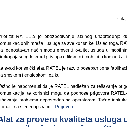
Čitaj
rioritet RATEL-a je obezbeđivanje stalnog unapređenja dost
omunikacionih mreža i usluga za sve korisnike. Usled toga, RAT
a jednostavan način mogu proveriti kvalitet usluga u mobiln
irokopojasnog Internet pristupa u fiksnim i mobilnim komunika
a svaki korisnički alat, RATEL je razvio poseban portal/aplikaci
a srpskom i engleskom jeziku.
ažno je napomenuti da je RATEL nadležan za rešavanje prigov
omunikacija, te korisnici mogu da podnose prigovore RATEL-
ešavanje problema neposredno sa operatorom. Tačne instruk
ronaći na sledećoj stranici:
Prigovori
Alat za proveru kvaliteta usluga