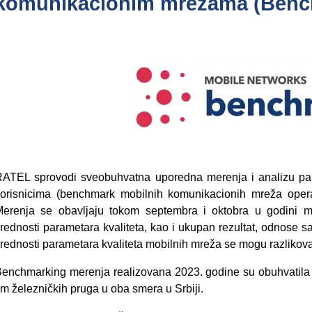
komunikacionim mrežama (Benc
ATEL sprovodi sveobuhvatna uporedna merenja i analizu para
orisnicima (benchmark mobilnih komunikacionih mreža opera
erenja se obavljaju tokom septembra i oktobra u godini m
rednosti parametara kvaliteta, kao i ukupan rezultat, odnose
rednosti parametara kvaliteta mobilnih mreža se mogu razlikovat
enchmarking merenja realizovana 2023. godine su obuhvatila 
m železničkih pruga u oba smera u Srbiji.