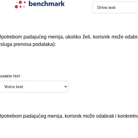
potrebom padajućeg menija, ukoliko želi, korisnik može odabra
sluga prenosa podataka):
potrebom padajućeg menija, korisnik može odabrati i konkretnu 