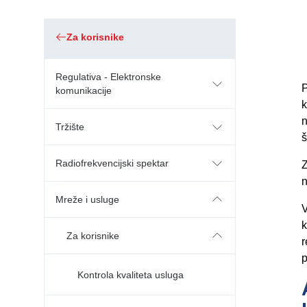
Za korisnike
Regulativa - Elektronske
P
komunikacije
k
n
Tržište
š
Radiofrekvencijski spektar
Z
n
Mreže i usluge
V
k
Za korisnike
r
p
Kontrola kvaliteta usluga