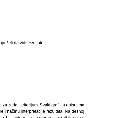
u želi da vidi rezultate:
a za zadati kriterijum. Svaki grafik u opisu ima
 i načinu interpretacije rezultata. Na desnoj
 biti automatski ažurirana, rezultati će se