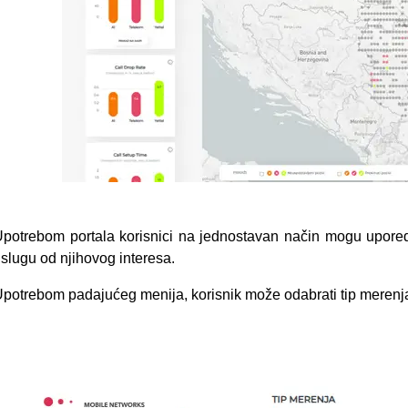
potrebom portala korisnici na jednostavan način mogu uporedi
slugu od njihovog interesa.
potrebom padajućeg menija, korisnik može odabrati tip meren