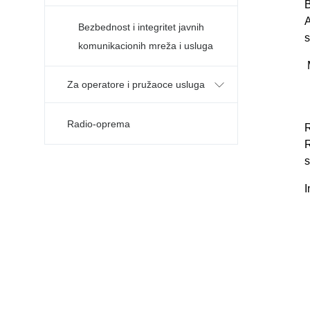
B
A
Bezbednost i integritet javnih
s
komunikacionih mreža i usluga
M
Za operatore i pružaoce usluga
Radio-oprema
R
s
I