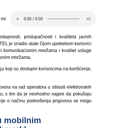
 mi
upnosti, pristupačnosti i kvaliteta javnih
EL je izradio alate čijom upotrebom korisnici
im komunikacionim mrežama i kvalitet usluge
cionim mrežama.
ju koji su dostupni korisnicima na korišćenje,
ora na rad operatora u oblasti elektronskih
u, s tim da je neohodno najpre da pokušaju
cije o načinu podnošenja prigovora se mogu
 u mobilnim