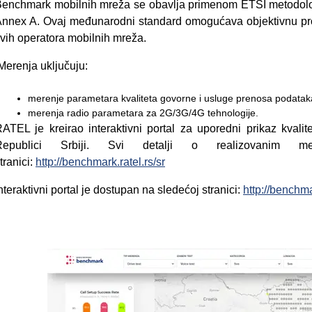
enchmark mobilnih mreža se obavlja primenom ETSI metodol
nnex A. Ovaj međunarodni standard omogućava objektivnu proce
vih operatora mobilnih mreža.
erenja uključuju:
merenje parametara kvaliteta govorne i usluge prenosa podatak
merenja radio parametara za 2G/3G/4G tehnologije.
ATEL je kreirao interaktivni portal za uporedni prikaz kval
Republici Srbiji. Svi detalji o realizovanim 
tranici:
http://benchmark.ratel.rs/sr
nteraktivni portal je dostupan na sledećoj stranici:
http://benchma