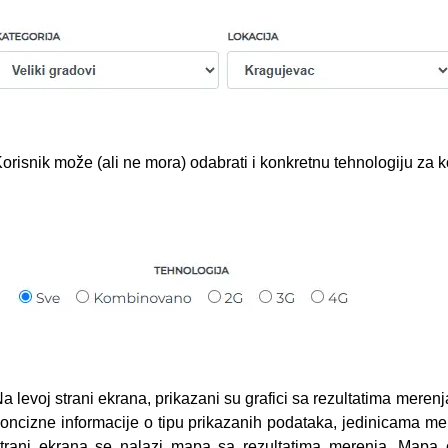
orisnik može (ali ne mora) odabrati i konkretnu tehnologiju za koj
a levoj strani ekrana, prikazani su grafici sa rezultatima merenj
oncizne informacije o tipu prikazanih podataka, jedinicama mere
trani ekrana se nalazi mapa sa rezultatima merenja. Mapa će