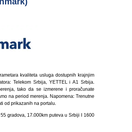
hmark)
metara kvaliteta usluga dostupnih krajnjim
tora: Telekom Srbija, YETTEL i A1 Srbija.
erenja, tako da se izmerene i proračunate
 samo na period merenja. Napomena: Trenutne
i od prikazanih na portalu.
55 gradova, 17.000km puteva u Srbiji I 1600