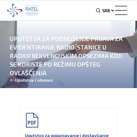
UPUTSTVA ZA PODNOŠENJE PRIJAVA ZA
EVIDENTIRANJE RADIO-STANICE U
RADIOFREKVENCIJSKIM OPSEZIMA KOJI
SE KORISTE PO REŽIMU OPŠTEG
OVLAŠĆENJA
Uputstva i obrasci
Uputstvo za popunjavanje i dostavljanje