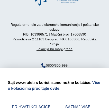
Regulatorno telo za elektronske komunikacije i poštanske
usluge
PIB: 103986571 | Matični broj: 17606590
Palmotićeva 2 11103 Beograd, PAK 106306, Republika
Srbija
Lokacija na mapi grada
0800/800-999
ratel@ratel.rs
011/3232-537
Sajt www.ratel.rs koristi samo nužne kolačiće.
Više
o kolačićima pročitajte ovde.
Pravno obaveštenje
Politika privatnosti
PRIHVATI KOLAČIĆE
SAZNAJ VIŠE