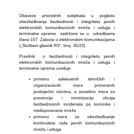
Obaveze privrednih subjekata u pogledu
obezbeđivanja bezbednosti i integriteta javnih
elektronskih komunikacionih mreža i usluga i
terminalne opreme sadržane su u odredbama
člana 157. Zakona o elektronskim komunikacijama
(„Službeni glasnik RS“, broj 35/23).
Pravilnik o bezbednosti i integritetu javnih
elektronskih komunikacionih mreža i usluga i
terminalne opreme uređuje:
primenu adekvatnih tehničkih i
organizacionih mera primerenih
postojećim rizicima, a posebno mera za
prevenciju i minimizaciju uticaja
bezbednosnih incidenata po korisnike i
međupovezane mreže
primenu mera za obezbeđivanje
kontinuiteta rada javnih komunikacionih
mreža i usluga