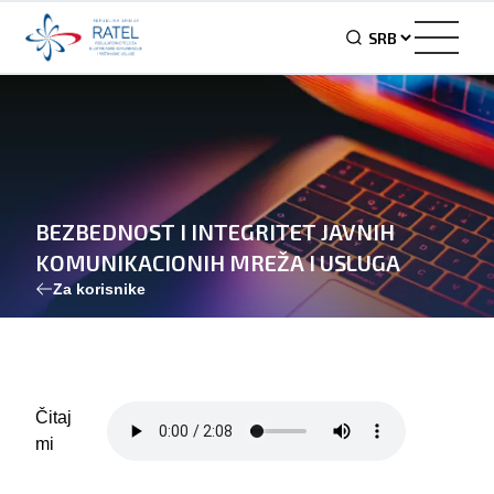
BEZBEDNOST I INTEGRITET JAVNIH
KOMUNIKACIONIH MREŽA I USLUGA
Za korisnike
Čitaj
mi