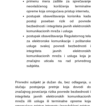
primenu mera zaštite za sprečavanje
neovlašćenog korišćenja terminalne
opreme koja omogućava pristup internetu,
postupak obaveštavanja korisnika kada
postoji poseban rizik od povrede
bezbednosti i integriteta javnih elektronskih
komunikacionih mreža i usluga
postupak obaveštavanja Regulatornog tela
za elektronske komunikacije i poštanske
usluge svakoj povredi bezbednosti i
integriteta javnih elektronskih
komunikacionih mreža i usluga koja je
značajno uticala na rad privrednog
subjekta.
Privredni subjekt je dužan da, bez odlaganja, u
slučaju postojanja pretnje koja dovodi do
značajnog povećanja rizika povrede bezbednosti i
integriteta javnih elektronskih komunikacionih
mreža i/ili usluga ili terminalne opreme koja
omogućava pristup internetu (neovlašćeni pristup,