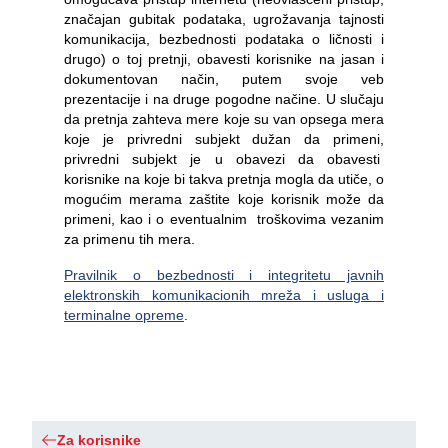
značajan gubitak podataka, ugrožavanja tajnosti
komunikacija, bezbednosti podataka o ličnosti i
drugo) o toj pretnji, obavesti korisnike na jasan i
dokumentovan način, putem svoje veb
prezentacije i na druge pogodne načine. U slučaju
da pretnja zahteva mere koje su van opsega mera
koje je privredni subjekt dužan da primeni,
privredni subjekt je u obavezi da obavesti
korisnike na koje bi takva pretnja mogla da utiče, o
mogućim merama zaštite koje korisnik može da
primeni, kao i o eventualnim troškovima vezanim
za primenu tih mera.
Pravilnik o bezbednosti i integritetu javnih
elektronskih komunikacionih mreža i usluga i
terminalne opreme
.
Za korisnike