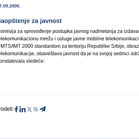
7.09.2006.
aopštenje za javnost
omisija za sprovođenje postupka javnog nadmetanja za izdava
elekomunikacionu mrežu i usluge javne mobilne telekomunika
MTS/IMT 2000 standardom za teritoriju Republike Srbije, obra
elekomunikacije, obaveštava javnost da je na svojoj sednici od
onstatovala sledeće:
odeli: