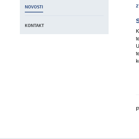
2
NOVOSTI
S
KONTAKT
K
t
U
t
k
P