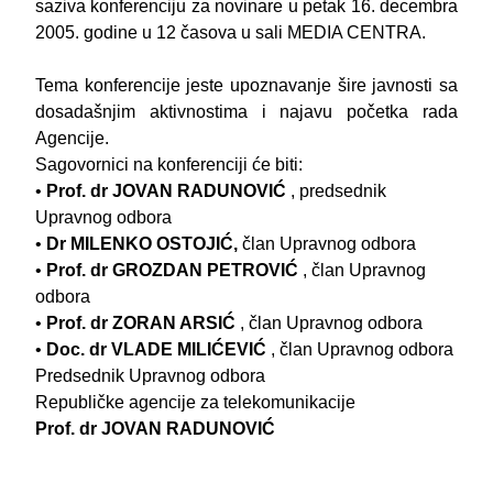
saziva konferenciju za novinare u petak 16. decembra
2005. godine u 12 časova u sali MEDIA CENTRA.
Tema konferencije jeste upoznavanje šire javnosti sa
dosadašnjim aktivnostima i najavu početka rada
Agencije.
Sagovornici na konferenciji će biti:
•
Prof. dr JOVAN RADUNOVIĆ
, predsednik
Upravnog odbora
•
Dr MILENKO OSTOJIĆ,
član Upravnog odbora
•
Prof. dr GROZDAN PETROVIĆ
, član Upravnog
odbora
•
Prof. dr ZORAN ARSIĆ
, član Upravnog odbora
•
Doc. dr VLADE MILIĆEVIĆ
, član Upravnog odbora
Predsednik Upravnog odbora
Republičke agencije za telekomunikacije
Prof. dr JOVAN RADUNOVIĆ