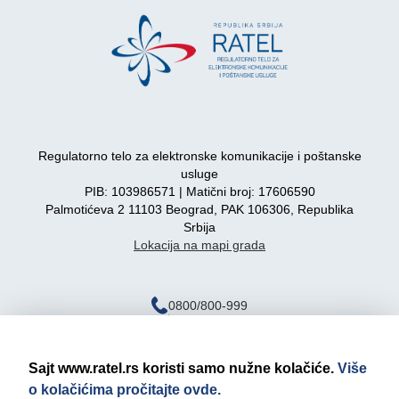
Regulatorno telo za elektronske komunikacije i poštanske
usluge
PIB: 103986571 | Matični broj: 17606590
Palmotićeva 2 11103 Beograd, PAK 106306, Republika
Srbija
Lokacija na mapi grada
0800/800-999
ratel@ratel.rs
011/3232-537
Sajt www.ratel.rs koristi samo nužne kolačiće.
Više
o kolačićima pročitajte ovde.