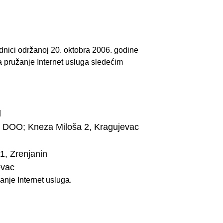
dnici održanoj 20. oktobra 2006. godine
pružanje Internet usluga sledećim
d
; Kneza Miloša 2, Kragujevac
, Zrenjanin
evac
nje Internet usluga.