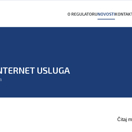
O REGULATORU
NOVOSTI
KONTAK
INTERNET USLUGA
a
Čitaj m