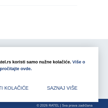
tel.rs koristi samo nužne kolačiće.
Više o
0800/800-999
 pročitajte ovde.
ratel@ratel.rs
011/3232-537
TI KOLAČIĆE
SAZNAJ VIŠE
© 2026 RATEL | Sva prava zadržana