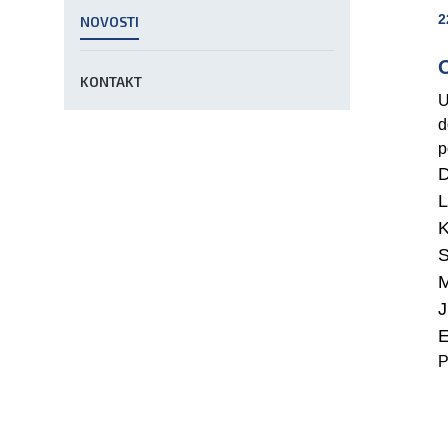
2
NOVOSTI
O
KONTAKT
U
d
p
D
L
K
M
J
E
P