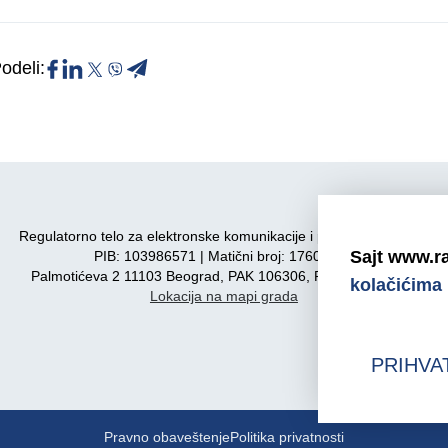
odeli:
Regulatorno telo za elektronske komunikacije i poštanske usluge
Sajt www.ra
PIB: 103986571 | Matični broj: 17606590
Palmotićeva 2 11103 Beograd, PAK 106306, Republika Srbija
kolačićima
Lokacija na mapi grada
PRIHVA
Pravno obaveštenje
Politika privatnosti