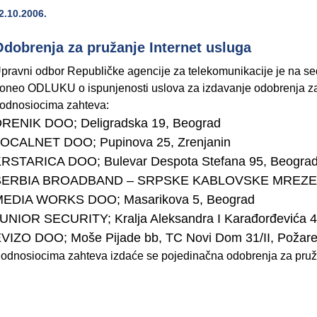
2.10.2006.
dobrenja za pružanje Internet usluga
pravni odbor Republičke agencije za telekomunikacije je na se
oneo ODLUKU o ispunjenosti uslova za izdavanje odobrenja za 
odnosiocima zahteva:
RENIK DOO; Deligradska 19, Beograd
OCALNET DOO; Pupinova 25, Zrenjanin
RSTARICA DOO; Bulevar Despota Stefana 95, Beogra
SERBIA BROADBAND – SRPSKE KABLOVSKE MREZE DOO
EDIA WORKS DOO; Masarikova 5, Beograd
UNIOR SECURITY; Kralja Aleksandra I Karađorđevića 41
VIZO DOO; Moše Pijade bb, TC Novi Dom 31/II, Požar
odnosiocima zahteva izdaće se pojedinačna odobrenja za pruža