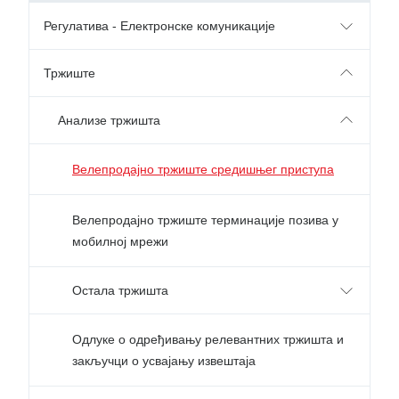
Регулатива - Електронске комуникације
Тржиште
Анализе тржишта
Велепродајно тржиште средишњег приступа
Велепродајно тржиште терминације позива у
мобилној мрежи
Остала тржишта
Одлуке о одређивању релевантних тржишта и
закључци о усвајању извештаја