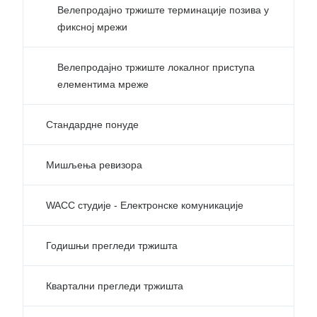
Велепродајно тржиште терминације позива у
фиксној мрежи
Велепродајно тржиште локалног приступа
елементима мреже
Стандардне понуде
Мишљења ревизора
WACC студије - Електронске комуникације
Годишњи прегледи тржишта
Квартални прегледи тржишта