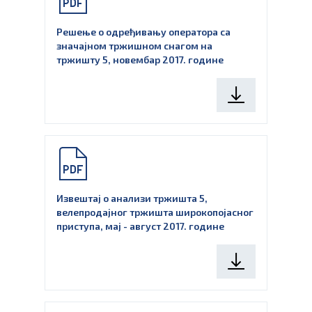
Решење о одређивању оператора са
значајном тржишном снагом на
тржишту 5, новембар 2017. године
Извештај о анализи тржишта 5,
велепродајног тржишта широкопојасног
приступа, мај - август 2017. године