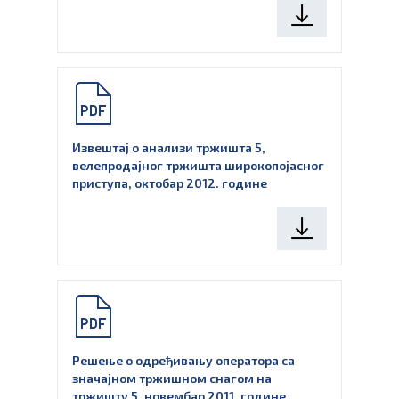
Извештај о анализи тржишта 5,
велепродајног тржишта широкопојасног
приступа, октобар 2012. године
Решење о одређивању оператора са
значајном тржишном снагом на
тржишту 5, новембар 2011. године