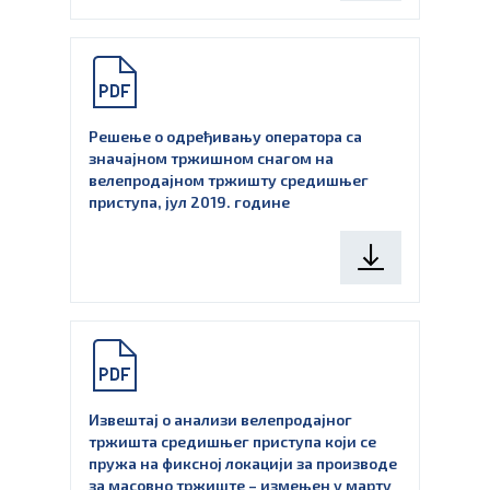
Решење о одређивању оператора са
значајном тржишном снагом на
велепродајном тржишту средишњег
приступа, јул 2019. године
Извештај о анализи велепродајног
тржишта средишњег приступа који се
пружа на фиксној локацији за производе
за масовно тржиште – измењен у марту