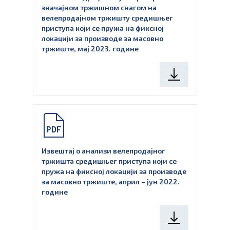
значајном тржишном снагом на
велепродајном тржишту средишњег
приступа који се пружа на фиксној
локацији за производе за масовно
тржиште, мај 2023. године
Извештај о анализи велепродајног
тржишта средишњег приступа који се
пружа на фиксној локацији за производе
за масовно тржиште, април – јун 2022.
године