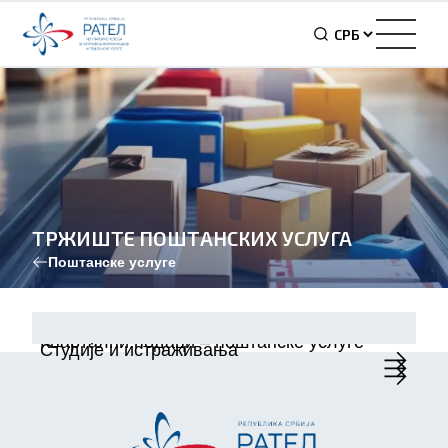
ТРЖИШТЕ ПОШТАНСКИХ УСЛУГА
Поштанске услуге
Годишњи преглед тржишта
Квартални подаци – поштанске услуге
Студије и истраживања