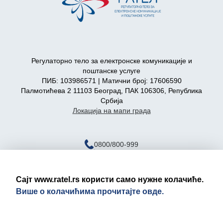
Регулаторно тело за електронске комуникације и
поштанске услуге
ПИБ: 103986571 | Матични број: 17606590
Палмотићева 2 11103 Београд, ПАК 106306, Република
Србија
Локација на мапи града
0800/800-999
ratel@ratel.rs
011/3232-537
Сајт www.ratel.rs користи само нужне колачиће.
Више о колачићима прочитајте овде.