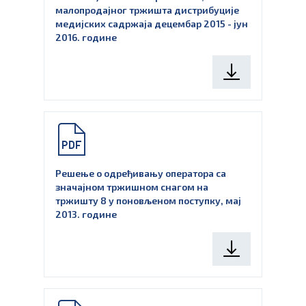
малопродајног тржишта дистрибуције
медијских садржаја децембар 2015 - јун
2016. године
Решење о одређивању оператора са
значајном тржишном снагом на
тржишту 8 у поновљеном поступку, мај
2013. године