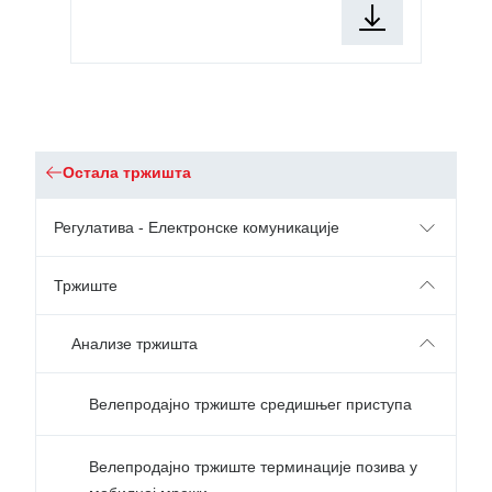
Остала тржишта
Регулатива - Електронске комуникације
Тржиште
Анализе тржишта
Велепродајно тржиште средишњег приступа
Велепродајно тржиште терминације позива у