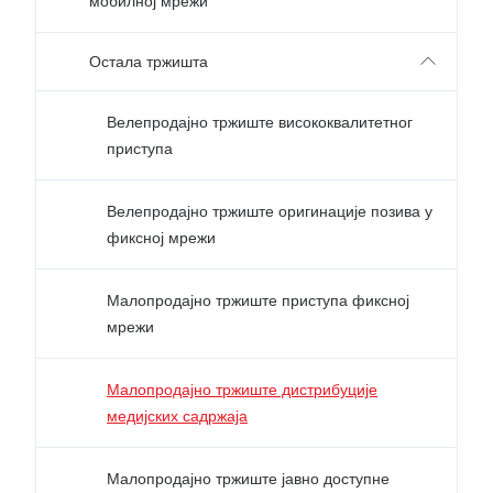
мобилној мрежи
Остала тржишта
Велепродајно тржиште висококвалитетног
приступа
Велепродајно тржиште оригинације позива у
фиксној мрежи
Малопродајно тржиште приступа фиксној
мрежи
Малопродајно тржиште дистрибуције
медијских садржаја
Малопродајно тржиште јавно доступне