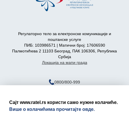
Регулаторно тело за електронске комуникације и
поштанске услуге
ПИБ: 103986571 | Матични број: 17606590
Палмотићева 2 11103 Београд, ПАК 106306, Република
Србија
Локација на мапи града
0800/800-999
ratel@ratel.rs
011/3232-537
Сајт www.ratel.rs користи само нужне колачиће.
Више о колачићима прочитајте овде.
Правно обавештење
Политика приватности