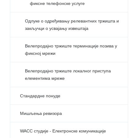
фиксне телефонске услуге
Одлуке о одређивању релевантних тржишта и
закључци о усвајању извештаја
Велепродајно тржиште терминације позива у
фиксној мрежи
Велепродајно тржиште локалног приступа
елементима мреже
Стандардне понуде
Мишљења ревизора
WACC студије - Електронске комуникације