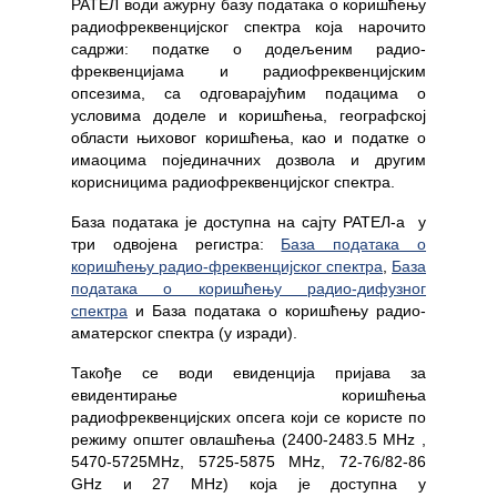
РАТЕЛ води ажурну базу података о коришћењу
радиофреквенцијског спектра која нарочито
садржи: податке о додељеним радио-
фреквенцијама и радиофреквенцијским
опсезима, са одговарајућим подацима о
условима доделе и коришћења, географској
области њиховог коришћења, као и податке о
имаоцима појединачних дозвола и другим
корисницима радиофреквенцијског спектра.
База података је доступна на сајту РАТЕЛ-а у
три одвојена регистра:
База података о
коришћењу радио-фреквенцијског спектра
,
База
података о коришћењу радио-дифузног
спектра
и База података о коришћењу радио-
аматерског спектра (у изради).
Такође се води евиденција пријава за
евидентирање коришћења
радиофреквенцијских опсега који се користе по
режиму општег овлашћења (2400-2483.5 MHz ,
5470-5725MHz, 5725-5875 MHz, 72-76/82-86
GHz и 27 MHz) која је доступна у