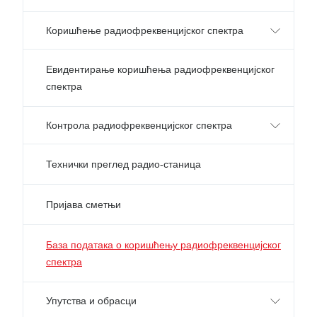
Коришћење радиофреквенцијског спектра
Евидентирање коришћења радиофреквенцијског
спектра
Контрола радиофреквенцијског спектра
Технички преглед радио-станица
Пријава сметњи
База података о коришћењу радиофреквенцијског
спектра
Упутства и обрасци