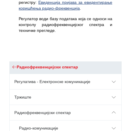
регистру:
Евиденција пријава за евидентирање
коришћења радио-фреквенција
.
Регулатор води базу података која се односи на
контролу радиофреквенцијског спектра и
техничке прегледе.
Радиофреквенцијски спектар
Регулатива - Електронске комуникације
Тржиште
Радиофреквенцијски спектар
Радио-комуникације