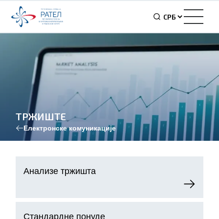
ТРЖИШТЕ
Електронске комуникације
Aнализе тржишта
Стандардне понуде