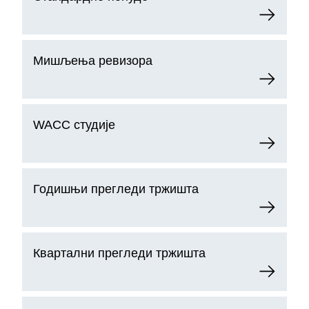
Мишљења ревизора
WACC студије
Годишњи прегледи тржишта
Квартални прегледи тржишта