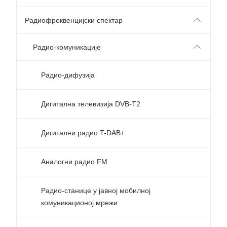
Радиофреквенцијски спектар
Радио-комуникације
Радио-дифузија
Дигитална телевизија DVB-T2
Дигитални радио T-DAB+
Аналогни радио FM
Радио-станице у јавној мобилној
комуникационој мрежи