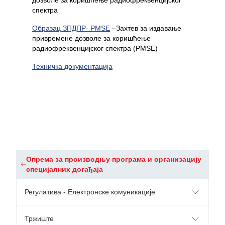
дозволе за коришћење радиофреквенцијског
спектра
Oбразац ЗПДПР- PMSE
–Захтев за издавање
привремене дозволе за коришћење
радиофреквенцијског спектра (PMSE)
Техничка документација
Oпрема за производњу програма и организацију
специјалних догађаја
Регулатива - Електронске комуникације
Тржиште