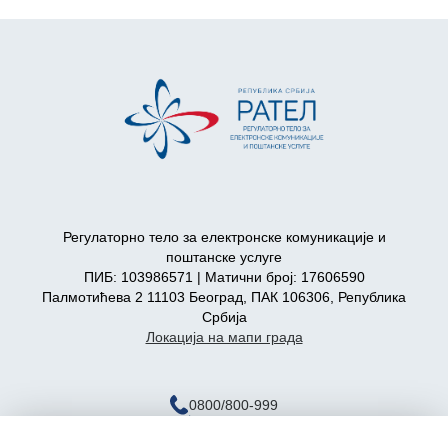
Регулаторно тело за електронске комуникације и
поштанске услуге
ПИБ: 103986571 | Матични број: 17606590
Палмотићева 2 11103 Београд, ПАК 106306, Република
Србија
Локација на мапи града
0800/800-999
ratel@ratel.rs
011/3232-537