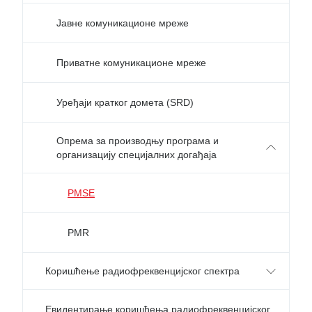
Јавне комуникационе мреже
Приватне комуникационе мреже
Уређаји кратког домета (SRD)
Oпрема за производњу програма и
организацију специјалних догађаја
PMSE
PMR
Коришћење радиофреквенцијског спектра
Евидентирање коришћења радиофреквенцијског