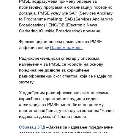
PMSE подразумева примену опреме за
производњу програма и организацију посебних
догађаја. PMSE укључује SAP (Services Ancillary
to Programme making), SAB (Services Ancillary to
Broadcasting) i ENG/OB (Electronic News
Gathering /Outside Broadcasting) примене.
Фреквенцијски опсези намењени за PMSE
дефинисани су
Планом намене.
Радиофреквенцијски спектар у опсезима
намењеним за PMSE се користи на основу
појединачне дозволе за коришћење
радиофреквенцијског спектра, која се издаје по
захтеву.
У одређеним радиофреквенцијским опсезима
коришћење терестричких аудио и видео
апликација за PMSE може бити по режиму
општег овлашћења, у складу са колоном "Начин
издавања дозвола" Плана намене.
Oбразац ЗПД
–Захтев за издавање појeдиначне