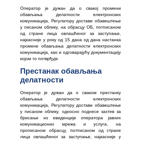
Оператор је дужан да о свакој промени
обављања делатности електронских
комуникација, Регулатору достави обавештење
у писаном облику, на обрасцу ОБ, потписаном
од стране лица овлашћеног за заступање,
најкасније у року од 15 дана од дана настанка
промене обављања делатности електронских
комуникација, као и одговарајућу документацију
којом то потврђује.
Престанак обављања
делатности
Оператор је дужан да о сваком престанку
обављања делатности електронских
комуникација, Регулатору достави обавештење
у писаном облику, односно поднесе захтев за
брисање из евиденције оператора јавних
комуникационих мрежа и услуга, на
прописаном обрасцу, потписаном од стране
лица овлашћеног за заступање, најкасније у