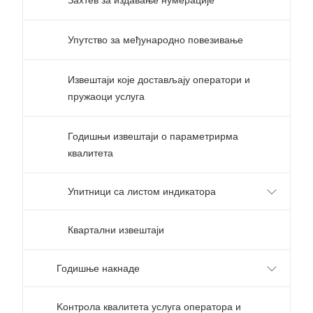
Захтев за издавање нумерације
Упутство за међународно повезивање
Извештаји које достављају оператори и
пружаоци услуга
Годишњи извештаји о параметрирма
квалитета
Упитници са листом индикатора
Квартални извештаји
Годишње накнаде
Kонтрола квалитета услуга оператора и