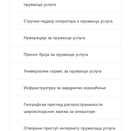
пружаоца услуга
Стручни надзор оператора и пружаоца услуга
Нумерација за пружаоце услуга
Пренос броја за пружаоце услуга
Универзални сервис за пружаоце услуга
Инфраструктура за заједничко коришћење
Географски преглед распрострањености
широкопојасних мрежа за операторе
Отворени приступ интернету пружалаца услуга