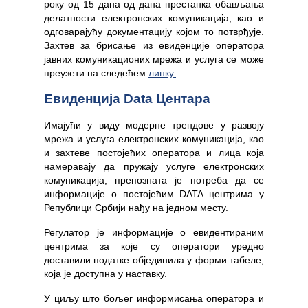
року од 15 дана од дана престанка обављања
делатности електронских комуникација, као и
одговарајућу документацију којом то потврђује.
Захтев за брисање из евиденције оператора
јавних комуникационих мрежа и услуга се може
преузети на следећем
линку.
Евиденција Data Центара
Имајући у виду модерне трендове у развоју
мрежа и услуга електронских комуникација, као
и захтеве постојећих оператора и лица која
намеравају да пружају услуге електронских
комуникација, препозната је потреба да се
информације о постојећим DATA центрима у
Републици Србији нађу на једном месту.
Регулатор је информације о евидентираним
центрима за које су оператори уредно
доставили податке објединила у форми табеле,
која је доступна у наставку.
У циљу што бољег информисања оператора и