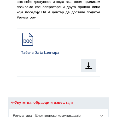
што веће доступности података, овом приликом
позивамо све операторе и друга правна лица
која поседују DATA центар да доставе податке
Регулатору.
Табела Data Центара
Упутства, обрасци и извештаји
Регулатива - Електронске комуникације