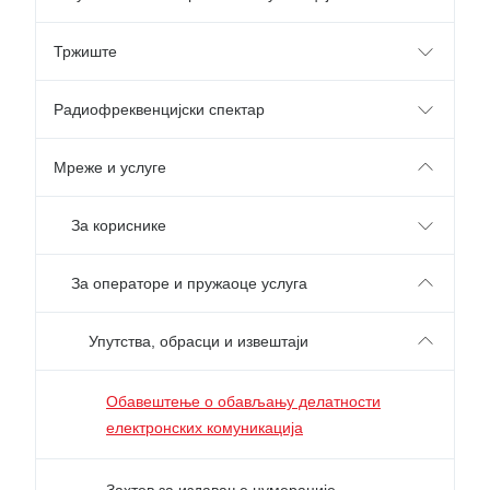
Тржиште
Радиофреквенцијски спектар
Мреже и услуге
За кориснике
За операторе и пружаоце услуга
Упутства, обрасци и извештаји
Обавештење о обављању делатности
електронских комуникација