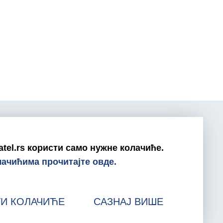
atel.rs користи само нужне колачиће.
0800/800-999
лачићима прочитајте овде.
ratel@ratel.rs
011/3232-537
ТИ КОЛАЧИЋЕ
САЗНАЈ ВИШЕ