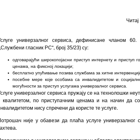
Читај
Услуге универзалног сервиса, дефинисане чланом 60. 
„Службени гласник РС“, број 35/23) су:
одговарајући широкопојасни приступ интернету и приступ г
ценама, на фиксној локацији;
бесплатно упућивање позива службама за хитне интервенциј
посебне мере које особама са инвалидитетом и социјалн
могућности за приступ услугама универзалног сервиса.
слуге универзалног сервиса пружају се на технолошки неут
и квалитетом, по приступачним ценама и на начин да с
нвалидитетом нису спречени да користе те услуге.
Потрошач није у обавези да плаћа услуге универзалног с
ахтева.