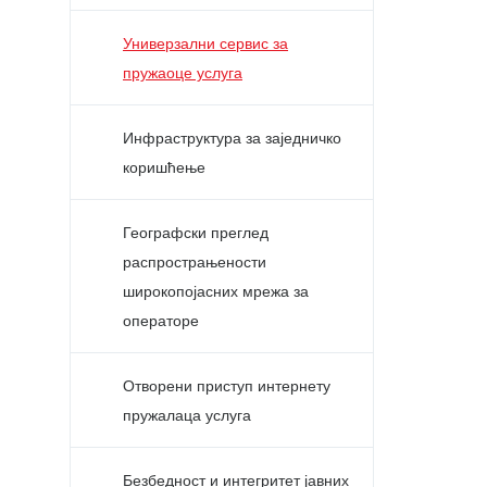
Универзални сервис за
пружаоце услуга
Инфраструктура за заједничко
коришћење
Географски преглед
распрострањености
широкопојасних мрежа за
операторе
Отворени приступ интернету
пружалаца услуга
Безбедност и интегритет јавних