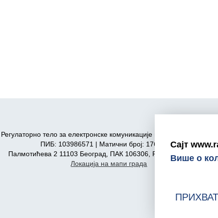
Регулаторно тело за електронске комуникације и поштанске услуге
Сајт www.r
ПИБ: 103986571 | Матични број: 17606590
Палмотићева 2 11103 Београд, ПАК 106306, Република Србија
Више о ко
Локација на мапи града
ПРИХВА