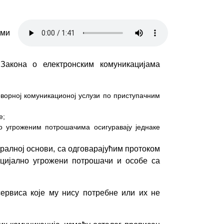
 ми
Закона о електронским комуникацијама
оворној комуникационој услузи по приступачним
е;
о угроженим потрошачима осигуравају једнаке
ралној основи, са одговарајућим протоком
оцијално угрожени потрошачи и особе са
ервиса које му нису потребне или их не