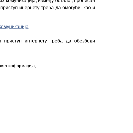
х комуникација, између осталог, прописан
приступ инернету треба да омогући, као и
комуникација
и приступ интернету треба да обезбеди
рста информација,