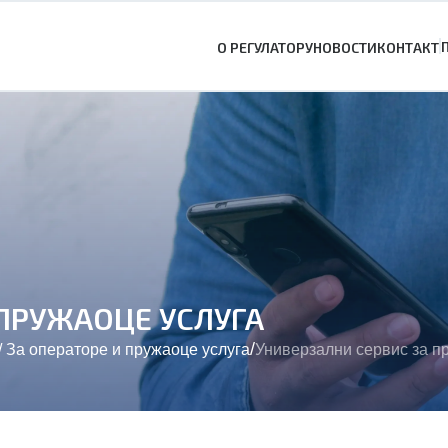
О РЕГУЛАТОРУ
НОВОСТИ
КОНТАКТ
 ПРУЖАОЦЕ УСЛУГА
/
/
За операторе и пружаоце услуга
Универзални сервис за п