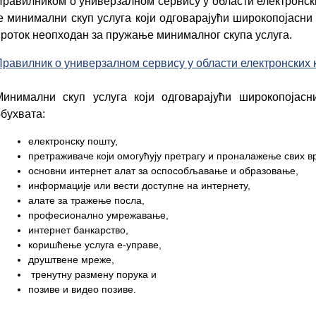
Правилником о универзалном сервису у области електронски
е минимални скуп услуга који одговарајући широкопојасни 
проток неопходан за пружање минималног скупа услуга.
Правилник о универзалном сервису у области електронских 
Минимални скуп услуга који одговарајући широкопојасн
бухвата:
електронску пошту,
претраживаче који омогућују претрагу и проналажење свих в
основни интернет алат за оспособљавање и образовање,
информације или вести доступне на интернету,
алате за тражење посла,
професионално умрежавање,
интернет банкарство,
коришћење услуга е-управе,
друштвене мреже,
тренутну размену порука и
позиве и видео позиве.