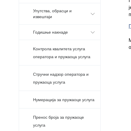
ј
Упутства, обрасци и
извештаји
Годишње накнаде
о
Kонтрола квалитета услуга
оператора и пружаоца услуга
Стручни надзор оператора и
пружаоца услуга
Нумерација за пружаоце услуга
Пренос броја за пружаоце
услуга