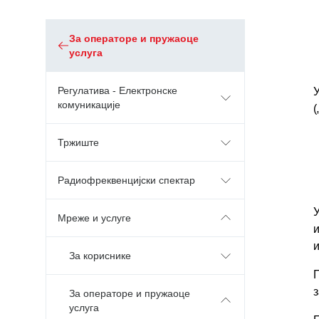
За операторе и пружаоце
услуга
Регулатива - Електронске
комуникације
(
Тржиште
Радиофреквенцијски спектар
У
Мреже и услуге
и
За кориснике
з
За операторе и пружаоце
услуга