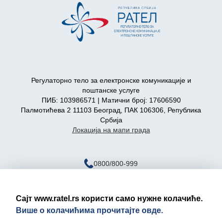
Регулаторно тело за електронске комуникације и
поштанске услуге
ПИБ: 103986571 | Матични број: 17606590
Палмотићева 2 11103 Београд, ПАК 106306, Република
Србија
Локација на мапи града
0800/800-999
ratel@ratel.rs
011/3232-537
Сајт www.ratel.rs користи само нужне колачиће.
Више о колачићима прочитајте овде.