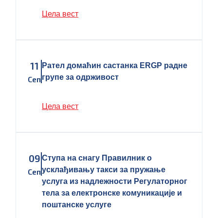
Цела вест
11
Рател домаћин састанка ERGP радне
групе за одрживост
Сеп
Цела вест
09
Ступа на снагу Правилник о
усклађивању такси за пружање
Сеп
услуга из надлежности Регулаторног
тела за електронске комуникације и
поштанске услуге