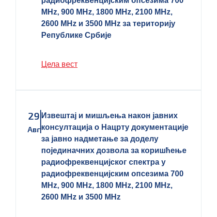
радиофреквенцијским опсезима 700
MHz, 900 MHz, 1800 MHz, 2100 MHz,
2600 MHz и 3500 MHz за територију
Републике Србије
Цела вест
29
Извештај и мишљења након јавних
консултација о Нацрту документације
Авг
за јавно надметање за доделу
појединачних дозволa за коришћење
радиофреквенцијског спектра у
радиофреквенцијским опсезима 700
MHz, 900 MHz, 1800 MHz, 2100 MHz,
2600 MHz и 3500 MHz