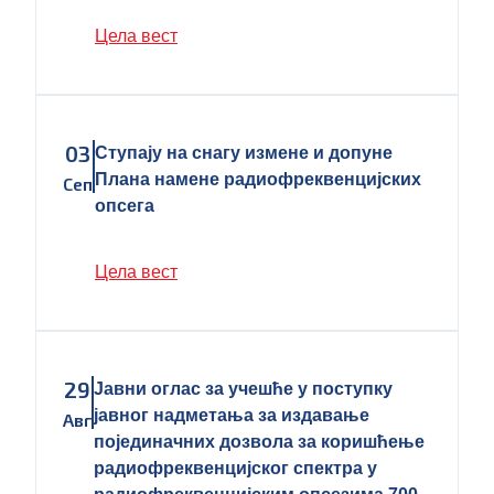
Цела вест
03
Ступају на снагу измене и допуне
Плана намене радиофреквенцијских
Сеп
опсега
Цела вест
29
Јавни оглас за учешће у поступку
јавног надметања за издавање
Авг
појединачних дозвола за коришћење
радиофреквенцијског спектра у