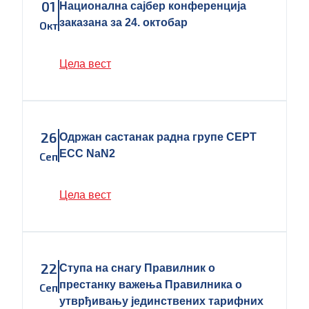
01
Национална сајбер конференција
заказана за 24. октобар
Окт
Цела вест
26
Одржан састанак радна групе CEPT
ECC NaN2
Сеп
Цела вест
22
Ступа на снагу Правилник о
престанку важења Правилника о
Сеп
утврђивању јединствених тарифних