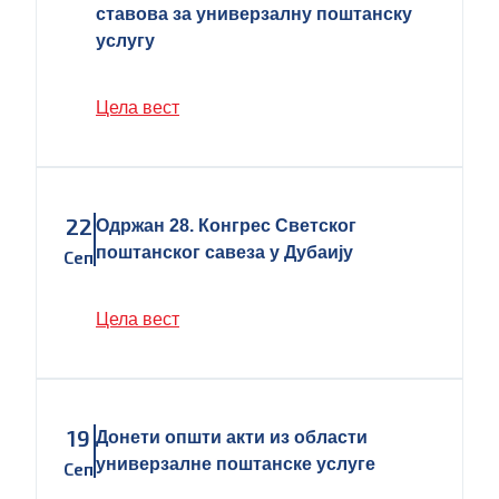
ставова за универзалну поштанску
услугу
Цела вест
22
Одржан 28. Конгрес Светског
поштанског савеза у Дубаију
Сеп
Цела вест
19
Донети општи акти из области
универзалне поштанске услуге
Сеп