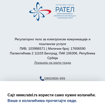
Регулаторно тело за електронске комуникације и
поштанске услуге
ПИБ: 103986571 | Матични број: 17606590
Палмотићева 2 11103 Београд, ПАК 106306, Република
Србија
Локација на мапи града
0800/800-999
ratel@ratel.rs
011/3232-537
Сајт www.ratel.rs користи само нужне колачиће.
Више о колачићима прочитајте овде.