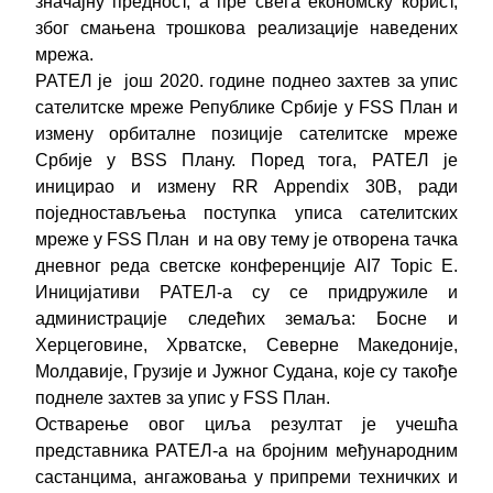
значајну предност, а пре свега економску корист,
због смањена трошкова реализације наведених
мрежа.
РАТЕЛ је још 2020. године поднео захтев за упис
сателитске мреже Републике Србије у FSS План и
измену орбиталне позиције сателитске мреже
Србије у BSS Плану. Поред тога, РАТЕЛ је
иницирао и измену RR Appendix 30B, ради
поједностављења поступка уписа сателитских
мреже у FSS План и на ову тему је отворена тачка
дневног реда светске конференције AI7 Topic Е.
Иницијативи РАТЕЛ-а су се придружиле и
администрације следећих земаља: Босне и
Херцеговине, Хрватске, Северне Македоније,
Молдавије, Грузије и Јужног Судана, које су такође
поднеле захтев за упис у FSS План.
Остварење овог циља резултат је учешћа
представника РАТЕЛ-а на бројним међународним
састанцима, ангажовања у припреми техничких и