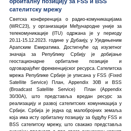
орбиталну позицију за FSS и BSS
сателитску мрежу
Светска конференција о радио-комуникацијама
(WRC23), у организацији Међународне уније за
телекомуникације (ITU) одржана је у периоду
20.11-15.12.2023. године у Дубаију, у Уједињеним
Арапским Емиратима. Достигнуће од изузетног
значаја за Републику Србију је добијање
геостационарне орбиталне позиције и
одговарајућег фреквенцијског ресурса. Сателитска
мрежа Републике Србије је уписана у FSS (Fixed
Satellite Service) План, Appendix 30B и BSS
(Broadcast Satellite Service) План (Appendix
30/30А), што представља вредан ресурс за
реализацију и развој сателитских комуникација у
Србији. Србија је једна од малобројних земаља
која има исту орбиталну позицију за будућу FSS и
BSS сателитску мрежу, што свакако представља