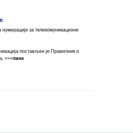
е
н нумерације за телекомуникационе
уникација постављен је Правилник о
а. >>>
линк