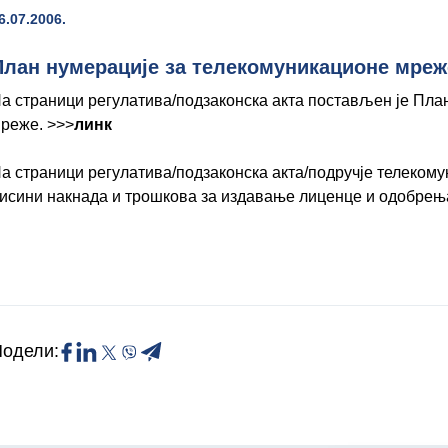
6.07.2006.
План нумерације за телекомуникационе мреж
а страници регулатива/подзаконска акта постављен је Пла
реже. >>>
линк
а страници регулатива/подзаконска акта/подручје телеком
исини накнада и трошкова за издавање лиценце и одобрењ
одели: