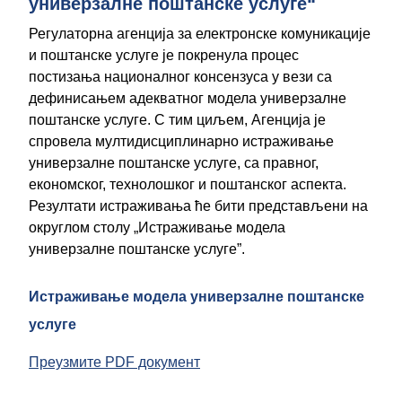
универзалне поштанске услуге“
Регулатoрна агенција за електронске комуникације
и поштанске услуге је покренула процес
постизања националног консензуса у вези са
дефинисањем адекватног модела универзалне
поштанске услуге. С тим циљем, Агенција је
спровела мултидисциплинарно истраживање
универзалне поштанске услуге, са правног,
економског, технолошког и поштанског аспекта.
Резултати истраживања ће бити представљени на
округлом столу „Истраживање модела
универзалне поштанске услуге”.
Истраживање модела универзалне поштанске
услуге
Преузмите PDF документ