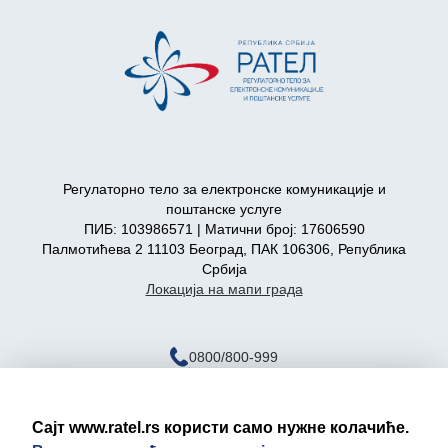
Регулаторно тело за електронске комуникације и
поштанске услуге
ПИБ: 103986571 | Матични број: 17606590
Палмотићева 2 11103 Београд, ПАК 106306, Република
Србија
Локација на мапи града
0800/800-999
ratel@ratel.rs
011/3232-537
Сајт www.ratel.rs користи само нужне колачиће.