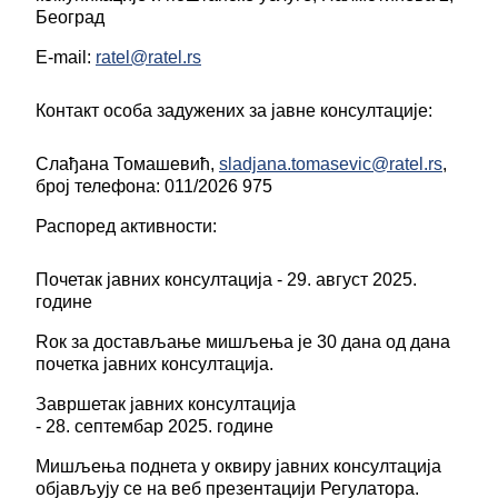
Београд
Е-mail:
ratel@ratel.rs
Контакт особa задужених за јавне консултације:
Слађана Томашевић,
sladjana.tomasevic@ratel.rs
,
број телефона: 011/2026 975
Распоред активности:
Почетак јавних консултација - 29. август 2025.
године
Rок за достављање мишљења је 30 дана од дана
почетка јавних консултација.
Завршетак јавних консултација
- 28. септембар 2025. године
Мишљења поднета у оквиру јавних консултација
објављују се на веб презентацији Регулатора.