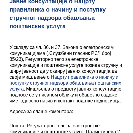
Јавне консултације о Нацрту
правилника о начину и поступку
стручног надзора обављања
поштанских услуга
У складу са чл. 36. и 37. Закона о електронским
комуникацијама („Службени гласник РС”, брoj
35/23), Регулаторно тело за електронске
комуникације и поштанске услуге позива стручну и
ширу јавност да у оквиру јавних консултација да
своје мишљење о
Нацрту правилника о начину и
поступку стручног надзора обављања поштанских
услуга
. Мишљења о предмету јавних консултације
подносе се у писаном облику и обавезно садрже
име, односно назив и контакт податке подносиоца.
Адреса за слање коментара:
Пошта: Регулаторно тело за електронске
комуникације и поштанске услуге, Палмотићева 2,