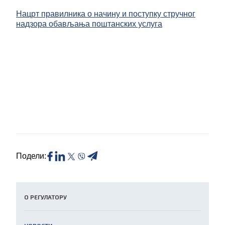
Нацрт правилника о начину и поступку стручног
надзора обављања поштанских услуга
Подели:
О РЕГУЛАТОРУ