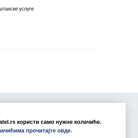
штанске услуге
atel.rs користи само нужне колачиће.
0800/800-999
лачићима прочитајте овде.
ratel@ratel.rs
011/3232-537