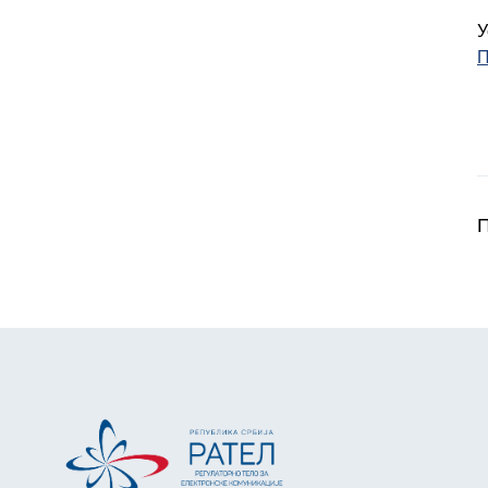
У
П
П