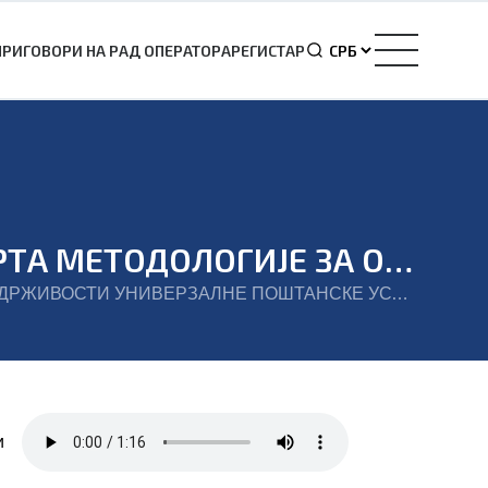
ПРИГОВОРИ НА РАД ОПЕРАТОРА
РЕГИСТАР
ИЗВЕШТАЈ НАКОН ЈАВНИХ КОНСУЛТАЦИЈА О I ФАЗИ – НАЦРТА МЕТОДОЛОГИЈЕ ЗА ОЦЕНУ ОДРЖИВОСТИ УНИВЕРЗАЛНЕ ПОШТАНСКЕ УСЛУГЕ У ОКВИРУ СТУДИЈЕ О ОДРЖИВОСТИ УНИВЕРЗАЛНЕ ПОШТАНСКЕ УСЛУГЕ И ДЕФИНИСАЊУ ЊЕНЕ УЛОГЕ У СКЛАДУ СА ПРОМЕНЉИВИМ ПОТРЕБАМА КОРИСНИКА
ИЗВЕШТАЈ НАКОН ЈАВНИХ КОНСУЛТАЦИЈА О I ФАЗИ – НАЦРТА МЕТОДОЛОГИЈЕ ЗА ОЦЕНУ ОДРЖИВОСТИ УНИВЕРЗАЛНЕ ПОШТАНСКЕ УСЛУГЕ У ОКВИРУ СТУДИЈЕ О ОДРЖИВОСТИ УНИВЕРЗАЛНЕ ПОШТАНСКЕ УСЛУГЕ И ДЕФИНИСАЊУ ЊЕНЕ УЛОГЕ У СКЛАДУ СА ПРОМЕНЉИВИМ ПОТРЕБАМА КОРИСНИКА
и