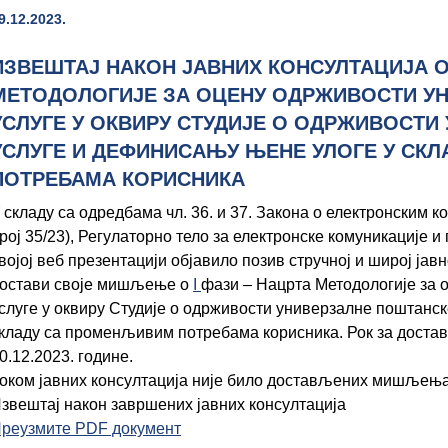
9.12.2023.
ИЗВЕШТАЈ НАКОН ЈАВНИХ КОНСУЛТАЦИЈА О 
МЕТОДОЛОГИЈЕ ЗА ОЦЕНУ ОДРЖИВОСТИ У
УСЛУГЕ У ОКВИРУ СТУДИЈЕ О ОДРЖИВОСТИ
УСЛУГЕ И ДЕФИНИСАЊУ ЊЕНЕ УЛОГЕ У СК
ПОТРЕБАМА КОРИСНИКА
 складу са одредбама чл. 36. и 37. Закона о електронским 
рој 35/23), Регулаторно тело за електронске комуникације и 
војој веб презентацији објавило позив стручној и широј јавн
остави своје мишљење о
I
фази – Нацрта Методологије за
слуге у оквиру Студије о одрживости универзалне поштанс
кладу са променљивим потребама корисника. Рок за дост
0.12.2023. године.
оком јавних консултација није било достављених мишљења
звештај након завршених јавних консултација
реузмите PDF документ