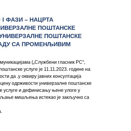
I ФАЗИ – НАЦРТА
НИВЕРЗАЛНЕ ПОШТАНСКЕ
 УНИВЕРЗАЛНЕ ПОШТАНСКЕ
ЛАДУ СА ПРОМЕНЉИВИМ
комуникацијама („Службени гласник РС“,
поштанске услуге је 11.11.2023. године на
ости да .у оквиру јавних консултација
 оцену одрживости универзалне поштанске
ке услуге и дефинисању њене улоге у
ављање мишљења истекао је закључно са
.