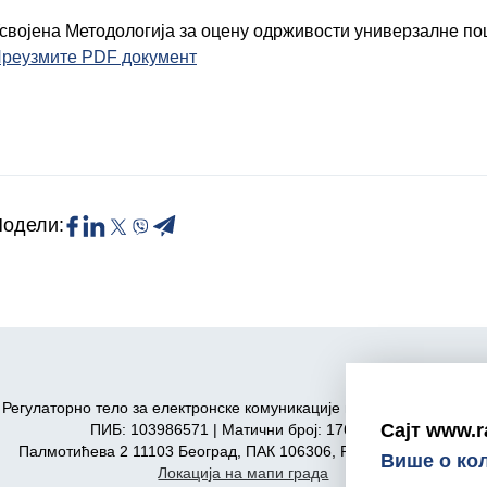
својена Методологија за оцену одрживости универзалне по
реузмите PDF документ
одели:
Регулаторно тело за електронске комуникације и поштанске услуге
Сајт www.r
ПИБ: 103986571 | Матични број: 17606590
Палмотићева 2 11103 Београд, ПАК 106306, Република Србија
Више о ко
Локација на мапи града