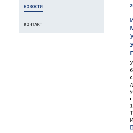
2
НОВОСТИ
КОНТАКТ
У
б
с
д
у
с
1
Т
И
П