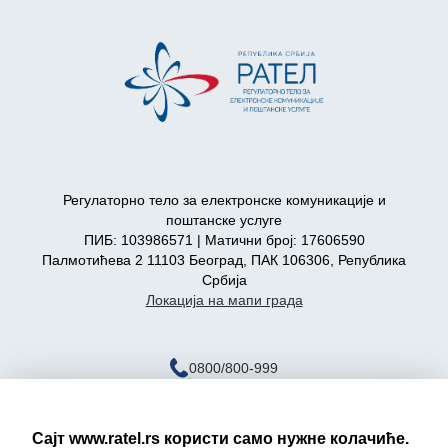
Регулаторно тело за електронске комуникације и
поштанске услуге
ПИБ: 103986571 | Матични број: 17606590
Палмотићева 2 11103 Београд, ПАК 106306, Република
Србија
Локација на мапи града
0800/800-999
ratel@ratel.rs
011/3232-537
Сајт www.ratel.rs користи само нужне колачиће.