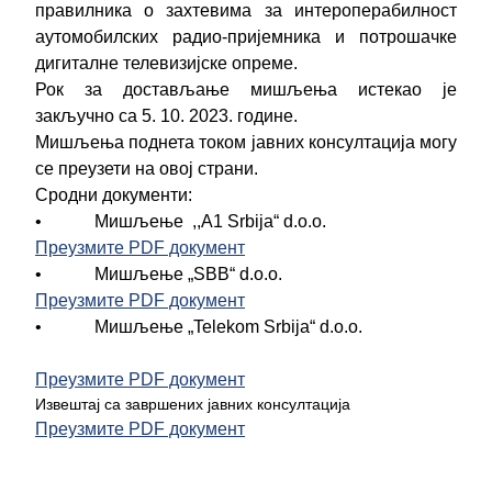
правилника о захтевима за интероперабилност
аутомобилских радио-пријемника и потрошачке
дигиталне телевизијске опреме.
Рок за достављање мишљења истекао је
закључно са 5. 10. 2023. године.
Мишљења поднета током јавних консултација могу
се преузети на овој страни.
Сродни документи:
• Мишљење ,,A1 Srbija“ d.o.o.
Преузмите PDF документ
• Мишљење „SBB“ d.o.o.
Преузмите PDF документ
• Мишљење „Telekom Srbija“ d.o.o.
Преузмите PDF документ
Извештај са завршених јавних консултација
Преузмите PDF документ