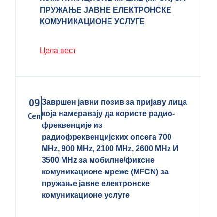
ПРУЖАЊЕ ЈАВНЕ ЕЛЕКТРОНСКЕ
КОМУНИКАЦИОНЕ УСЛУГЕ
Цела вест
09
Завршен јавни позив за пријаву лица
која намеравају да користе радио-
Сеп
фреквенције из
радиофреквенцијских опсега 700
MHz, 900 MHz, 2100 MHz, 2600 MHz И
3500 MHz за мобилне/фиксне
комуникационе мреже (MFCN) за
пружање јавне електронске
комуникационе услуге