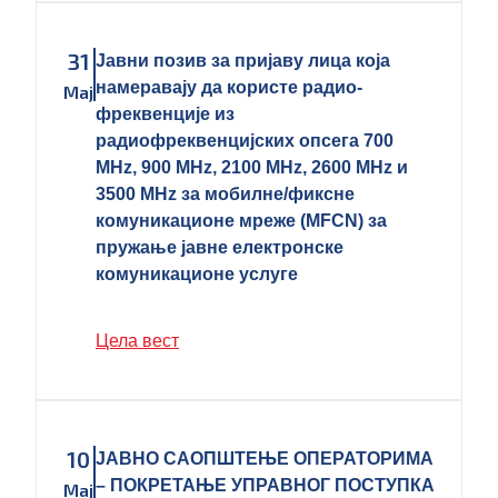
31
Јавни позив за пријаву лица која
намеравају да користе радио-
Мај
фреквенције из
радиофреквенцијских опсега 700
MHz, 900 MHz, 2100 MHz, 2600 MHz и
3500 MHz за мобилне/фиксне
комуникационе мреже (MFCN) за
пружање јавне електронске
комуникационе услуге
Цела вест
10
ЈАВНО САОПШТЕЊЕ ОПЕРАТОРИМА
– ПОКРЕТАЊЕ УПРАВНОГ ПОСТУПКА
Мај