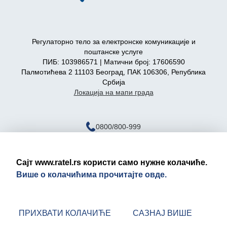
Регулаторно тело за електронске комуникације и
поштанске услуге
ПИБ: 103986571 | Матични број: 17606590
Палмотићева 2 11103 Београд, ПАК 106306, Република
Србија
Локација на мапи града
0800/800-999
ratel@ratel.rs
011/3232-537
Сајт www.ratel.rs користи само нужне колачиће.
Више о колачићима прочитајте овде.
Правно обавештење
Политика приватности
ПРИХВАТИ КОЛАЧИЋЕ
САЗНАЈ ВИШЕ