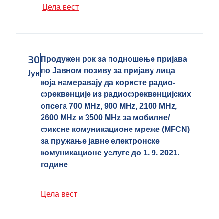
Цела вест
30
Продужен рок за подношење пријава
по Јавном позиву за пријаву лица
Јун
која намеравају да користе радио-
фреквенције из радиофреквенцијских
опсега 700 MHz, 900 MHz, 2100 MHz,
2600 MHz и 3500 MHz за мобилне/
фиксне комуникационе мреже (MFCN)
за пружање јавне електронске
комуникационе услуге до 1. 9. 2021.
године
Цела вест