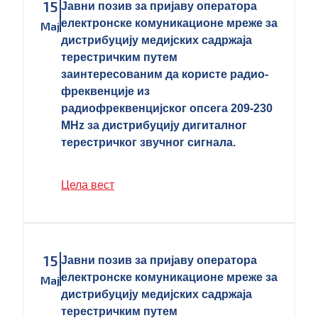
15
Јавни позив за пријаву оператора
електронске комуникационе мреже за
Мај
дистрибуцију медијских садржаја
терестричким путем
заинтересованим да користе радио-
фреквенције из
радиофреквенцијског опсега 209-230
MHz за дистрибуцију дигиталног
терестричког звучног сигнала.
Цела вест
15
Јавни позив за пријаву оператора
електронске комуникационе мреже за
Мај
дистрибуцију медијских садржаја
терестричким путем