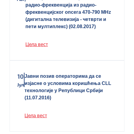
радио-фреквенција из радио-
фреквенцијског опсега 470-790 MHz
(дигитална телевизија - четврти и
пети мултиплекс) (02.08.2017)
Цела вест
10
Јавни позив операторима да се
изјасне о условима коришћења CLL
Јул
технологије у Републици Србији
(11.07.2016)
Цела вест