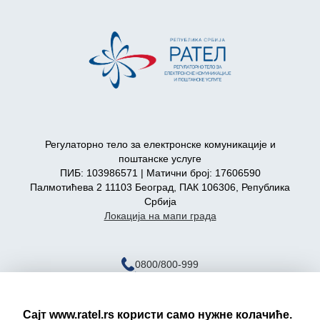
Регулаторно тело за електронске комуникације и
поштанске услуге
ПИБ: 103986571 | Матични број: 17606590
Палмотићева 2 11103 Београд, ПАК 106306, Република
Србија
Локација на мапи града
0800/800-999
ratel@ratel.rs
011/3232-537
Сајт www.ratel.rs користи само нужне колачиће.