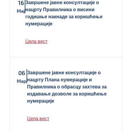
16
Завршене јавне консултације о
нацрту Правилника о висини
Мај
годишње накнаде за коришћење
нумерације
Цела вест
06
Завршене јавне консултације о
нацрту Плана нумерације и
Мар
Правилника о обрасцу захтева за
издавање дозволе за коришћење
нумерације
Цела вест