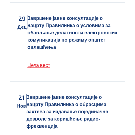
29
Завршене јавне консултације о
нацрту Правилника о условима за
Дец
обављање делатности електронских
комуникација по режиму општег
овлашћења
Цела вест
21
Завршене јавне консултације о
нацрту Правилника о обрасцима
Нов
захтева за издавање појединачне
дозволе за коришћење радио-
фреквенција