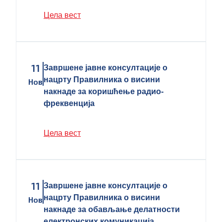
Цела вест
11
Завршене јавне консултације о
нацрту Правилника о висини
Нов
накнаде за коришћење радио-
фреквенција
Цела вест
11
Завршене јавне консултације о
нацрту Правилника о висини
Нов
накнаде за обављање делатности
електронских комуникација